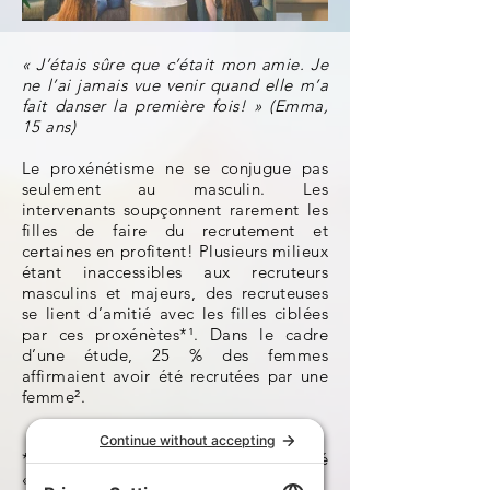
Recrutement par des filles
« J’étais sûre que c’était mon amie. Je
1.JPG
ne l’ai jamais vue venir quand elle m’a
fait danser la première fois! » (Emma,
15 ans)
Le proxénétisme ne se conjugue pas
seulement au masculin. Les
intervenants soupçonnent rarement les
filles de faire du recrutement et
certaines en profitent! Plusieurs milieux
étant inaccessibles aux recruteurs
masculins et majeurs, des recruteuses
se lient d’amitié avec les filles ciblées
par ces proxénètes*¹. Dans le cadre
d’une étude, 25 % des femmes
affirmaient avoir été recrutées par une
femme².
*Proxénète: communément appelé
« pimp ».