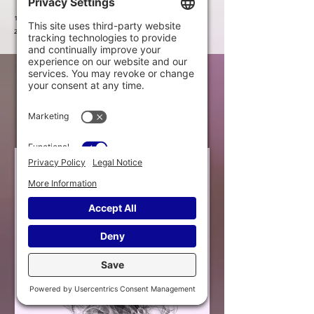
¹
Paradis & Cousineau, 2005
²
Rosa & Chadillon-Farinacci, 2014